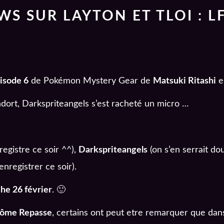
WS SUR LAYTON ET TLOI : L
isode 6
de Pokémon Mystery Gear de
Matsuki Ritashi
es
ndort, Darkspriteangels s’est racheté un micro …
registre ce soir ^^),
Darkspriteangels
(on s’en serrait do
 enregistrer ce soir).
he 26 février
. 🙂
ntôme Repasse
, certains ont peut etre remarquer que dans l