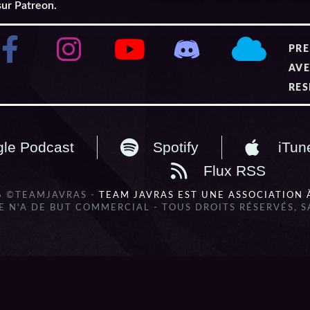
sur Patreon.
PRE
AVE
RES
le Podcast
Spotify
iTun
Flux RSS
6 ©TEAMJAVRAS -
TEAM JAVRAS EST UNE ASSOCIATION 
 N'A DE BUT COMMERCIAL - TOUS DROITS RÉSERVÉS, 