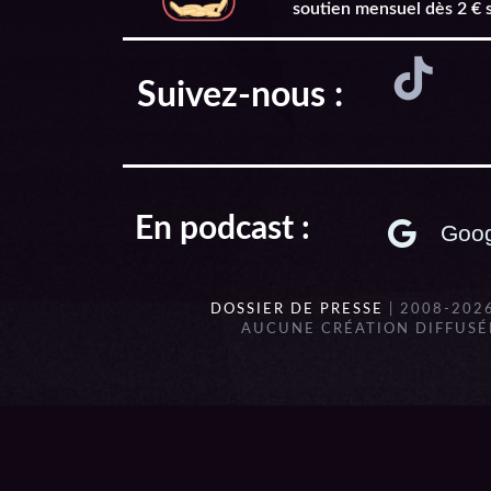
soutien mensuel dès 2 € 
Suivez-nous :
En podcast :
Goog
DOSSIER DE PRESSE
| 2008-202
AUCUNE CRÉATION DIFFUSÉE
{{playListTitle}}