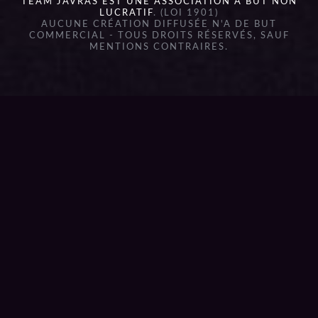
TEAM JAVRAS EST UNE ASSOCIATION À BUT NON
LUCRATIF
. (LOI 1901)
AUCUNE CRÉATION DIFFUSÉE N'A DE BUT
COMMERCIAL - TOUS DROITS RÉSERVÉS, SAUF
MENTIONS CONTRAIRES.
{{playListTitle}}
pause
play
{{ index + 1 }}
{{ track.track_title }}
{{
track.album_title }}
{{ track.lenght }}
{{getSVG(store.sr_icon_file)}}
{{button.podcast_button_name}}