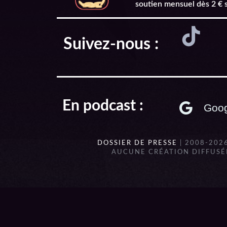
soutien mensuel dès 2 € 
Suivez-nous :
En podcast :
Goog
DOSSIER DE PRESSE
| 2008-202
AUCUNE CRÉATION DIFFUSÉE
{{playListTitle}}