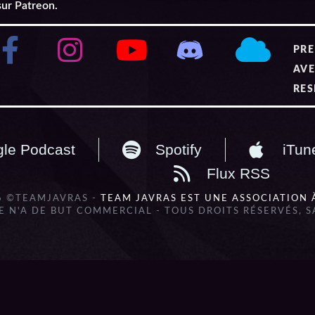
sur Patreon.
PRE
AVE
RES
le Podcast
Spotify
iTun
Flux RSS
6 ©TEAMJAVRAS -
TEAM JAVRAS EST UNE ASSOCIATION 
 N'A DE BUT COMMERCIAL - TOUS DROITS RÉSERVÉS, 